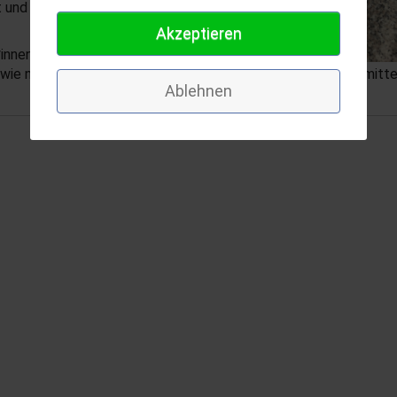
 und gekehrt, bis die Schulküche
Akzeptieren
innen und auch der
d wie nebenbei lernen alle einiges über verschiedene Lebensmitte
Ablehnen