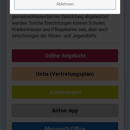
jedoch mindestens 6 und maximal 18 Monate. Es
Ablehnen
soll als praktische Hilfstätigkeit in einer
gemeinwohlorientierten Einrichtung abgeleistet
werden. Solche Ein­rich­tungen können Schulen,
Krankenhäuser und Pflegeheime sein, aber auch
Einrichtungen der Kinder- und Jugendhilfe.
Online-Angebote
Untis (Vertretungsplan)
Schulcampus
Anton-App
Microsoft Office