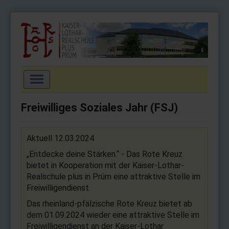
Navigation
an/aus
Startseite
Freiwilliges Soziales Jahr (FSJ)
Aktuell
Schulgemeinschaft
Aktuell 12.03.2024
Schulprofil
„Entdecke deine Stärken.“ - Das Rote Kreuz
bietet in Kooperation mit der Kaiser-Lothar-
Wahlpflichtfächer
Realschule plus in Prüm eine attraktive Stelle im
Freiwilligendienst
Arbeitsgemeinschaften
Das rheinland-pfälzische Rote Kreuz bietet ab
Service
dem 01.09.2024 wieder eine attraktive Stelle im
Impressum
Freiwilligendienst an der Kaiser-Lothar