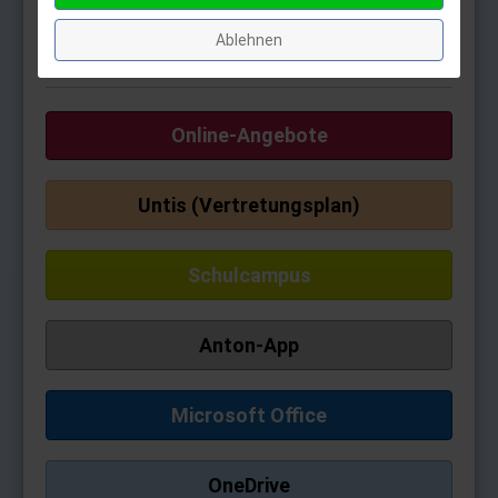
nur mit Webuntis im Browser)
Für weitere Fragen wenden Sie sich bitte an die
Ablehnen
Klassenleitungen.
Online-Angebote
Untis (Vertretungsplan)
Schulcampus
Anton-App
Microsoft Office
OneDrive