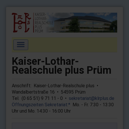
Navigation
an/aus
Startseite
Kaiser-Lothar-
Aktuell
Realschule plus Prüm
Schulgemeinschaft
Anschrift: Kaiser-Lothar-Real­schule plus •
Schulprofil
Wandalbertstraße 16 • 54595 Prüm
Wahlpflichtfächer
Tel. (0 65 51) 9 71 11 - 0 •
sekre­tariat@​klr­plus.de
Öffnungs­zeiten Sekre­tariat:*
Mo. - Fr. 7:30 - 13:30
Arbeitsgemeinschaften
Uhr und Mo. 14:30 - 16:00 Uhr
Service
Impressum