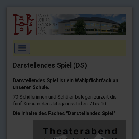
Navigation
an/aus
Startseite
Darstellendes Spiel (DS)
Aktuell
Darstellendes Spiel ist ein Wahlpflichtfach an
Schulgemeinschaft
unserer Schule.
Schulprofil
70 Schülerinnen und Schüler belegen zurzeit die
fünf Kurse in den Jahrgangsstufen 7 bis 10.
Wahlpflichtfächer
Die Inhalte des Faches "Darstellendes Spiel"
Arbeitsgemeinschaften
Service
Impressum